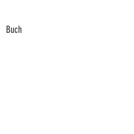
Buch
Ich habe ein
Buch zur Wasserkristall-
Fotografie
veröffentlicht.
Und die
Hits der größten Stars