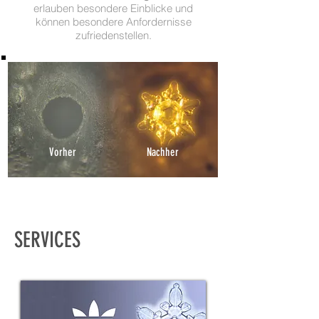
erlauben besondere Einblicke und
können besondere Anfordernisse
zufriedenstellen.
Vorher
Nachher
SERVICES