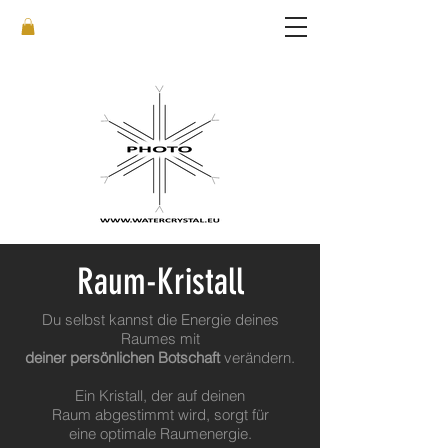
Raum-Kristall
Du selbst kannst die Energie deines
Raumes mit
deiner persönlichen Botschaft
verändern.
Ein Kristall, der auf deinen
Raum abgestimmt wird, sorgt für
eine optimale Raumenergie.