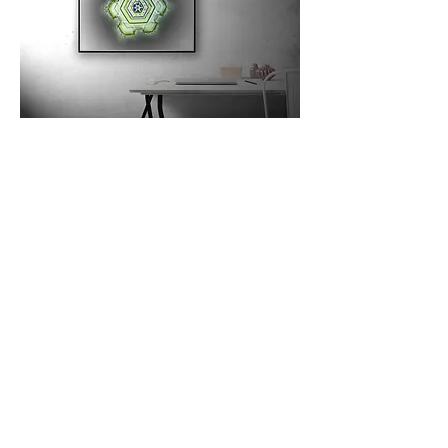
Vorgangsweise
Mache
ein Foto deines Raumes
Überlege dir eine Botschaft für deinen
Raum.
Schicke mir Foto des Raumes und
Botschaft.